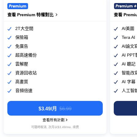
查看 Premium 特權對比
查看 Premium 特權對比
查看 Prem
查看 Prem
2T大空間
AI美圖
保險箱
Tera AI
免廣告
AI論文
超高速備份
AI PP
雲解壓
AI 聽記
資源回收站
智能改
高畫質
AI 字幕
音頻倍速
人工智
$3.49/月
‎$6.99
查看所有計劃
可隨時取消, 次月以‎$3.49/mo. 续费