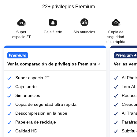
22+ privilegios Premium
Super
Caja fuerte
Sin anuncios
Copia de
espacio 2T
seguridad
ultra rápida
Ver la comparación de privilegios Premium
Ver la comparación de privilegios Premium
Ver las ve
Ver las ve
Super espacio 2T
AI Phot
Caja fuerte
Tera AI
Sin anuncios
Redacci
Copia de seguridad ultra rápida
Creador
Descompresión en la nube
AI Tran
Papelera de reciclaje
Paráfras
Calidad HD
Subtítul